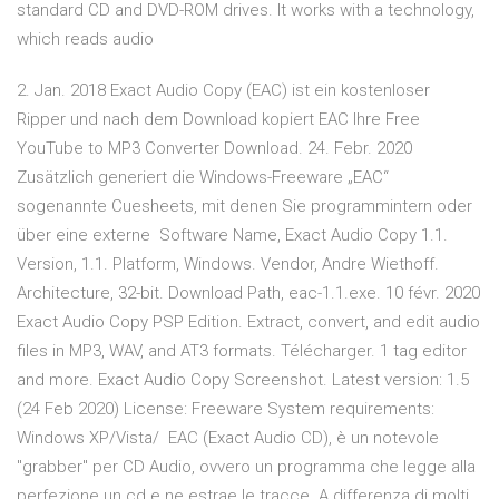
standard CD and DVD-ROM drives. It works with a technology,
which reads audio
2. Jan. 2018 Exact Audio Copy (EAC) ist ein kostenloser
Ripper und nach dem Download kopiert EAC Ihre Free
YouTube to MP3 Converter Download. 24. Febr. 2020
Zusätzlich generiert die Windows-Freeware „EAC“
sogenannte Cuesheets, mit denen Sie programmintern oder
über eine externe Software Name, Exact Audio Copy 1.1.
Version, 1.1. Platform, Windows. Vendor, Andre Wiethoff.
Architecture, 32-bit. Download Path, eac-1.1.exe. 10 févr. 2020
Exact Audio Copy PSP Edition. Extract, convert, and edit audio
files in MP3, WAV, and AT3 formats. Télécharger. 1 tag editor
and more. Exact Audio Copy Screenshot. Latest version: 1.5
(24 Feb 2020) License: Freeware System requirements:
Windows XP/Vista/ EAC (Exact Audio CD), è un notevole
"grabber" per CD Audio, ovvero un programma che legge alla
perfezione un cd e ne estrae le tracce. A differenza di molti