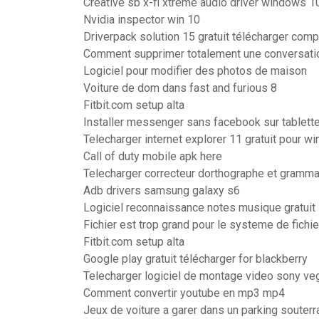
Creative sb x-fi xtreme audio driver windows 1
Nvidia inspector win 10
Driverpack solution 15 gratuit télécharger comp
Comment supprimer totalement une conversati
Logiciel pour modifier des photos de maison
Voiture de dom dans fast and furious 8
Fitbit.com setup alta
Installer messenger sans facebook sur tablett
Telecharger internet explorer 11 gratuit pour w
Call of duty mobile apk here
Telecharger correcteur dorthographe et grammai
Adb drivers samsung galaxy s6
Logiciel reconnaissance notes musique gratuit
Fichier est trop grand pour le systeme de fichi
Fitbit.com setup alta
Google play gratuit télécharger for blackberry
Telecharger logiciel de montage video sony ve
Comment convertir youtube en mp3 mp4
Jeux de voiture a garer dans un parking souterr