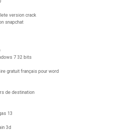
0
lete version crack
on snapchat
e
indows 7 32 bits
re gratuit français pour word
ers de destination
gas 13
ain 3d