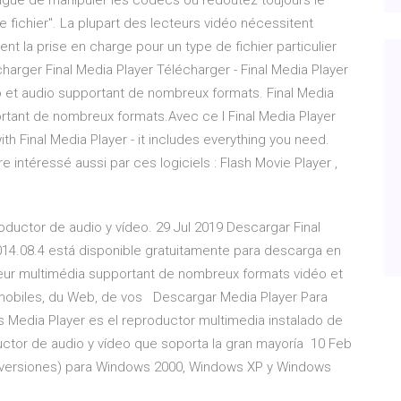
tigué de manipuler les codecs ou redoutez toujours le
fichier". La plupart des lecteurs vidéo nécessitent
utent la prise en charge pour un type de fichier particulier
charger Final Media Player Télécharger - Final Media Player
éo et audio supportant de nombreux formats. Final Media
portant de nombreux formats.Avec ce l Final Media Player
th Final Media Player - it includes everything you need.
re intéressé aussi par ces logiciels : Flash Movie Player ,
oductor de audio y vídeo. 29 Jul 2019 Descargar Final
2014.08.4 está disponible gratuitamente para descarga en
cteur multimédia supportant de nombreux formats vidéo et
 mobiles, du Web, de vos Descargar Media Player Para
Media Player es el reproductor multimedia instalado de
ductor de audio y vídeo que soporta la gran mayoría 10 Feb
 versiones) para Windows 2000, Windows XP y Windows