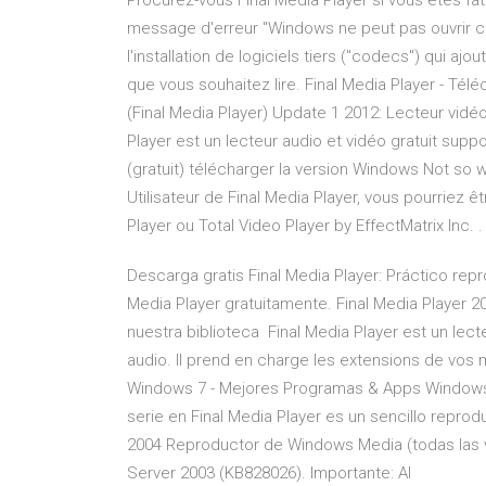
Procurez-vous Final Media Player si vous êtes fa
message d'erreur "Windows ne peut pas ouvrir ce 
l'installation de logiciels tiers ("codecs") qui ajo
que vous souhaitez lire. Final Media Player - Télé
(Final Media Player) Update 1 2012: Lecteur vid
Player est un lecteur audio et vidéo gratuit sup
(gratuit) télécharger la version Windows Not so wi
Utilisateur de Final Media Player, vous pourriez êt
Player ou Total Video Player by EffectMatrix Inc. .
Descarga gratis Final Media Player: Práctico repr
Media Player gratuitamente. Final Media Player 
nuestra biblioteca Final Media Player est un le
audio. Il prend en charge les extensions de vos
Windows 7 - Mejores Programas & Apps Windows 
serie en Final Media Player es un sencillo repro
2004 Reproductor de Windows Media (todas las
Server 2003 (KB828026). Importante: Al